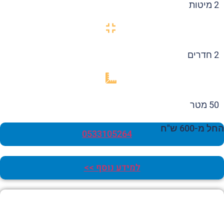
2 מיטות
2 חדרים
50 מטר
 מ-600 ש"ח
0533105264
למידע נוסף >>