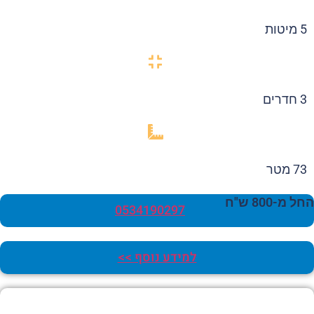
5 מיטות
3 חדרים
73 מטר
 מ-800 ש"ח
0534190297
למידע נוסף >>