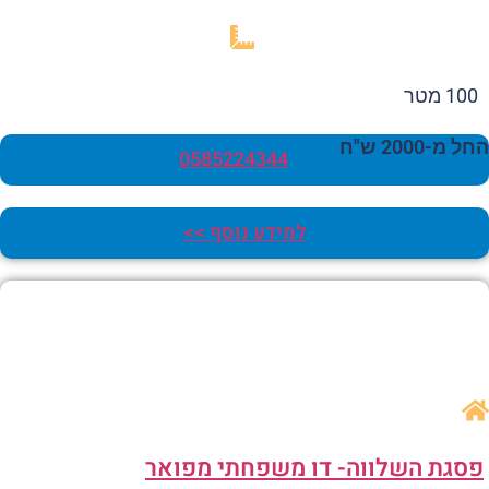
100 מטר
 מ-2000 ש"ח
0585224344
למידע נוסף >>
סגת השלווה- דו משפחתי מפואר