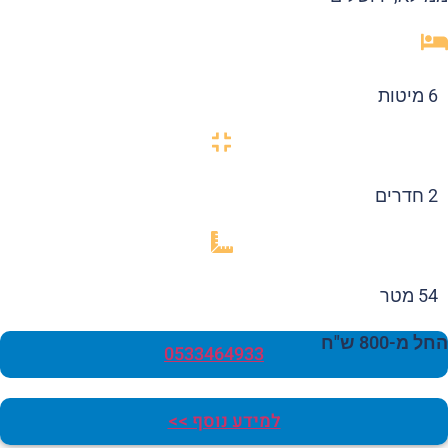
6 מיטות
2 חדרים
54 מטר
 מ-800 ש"ח
0533464933
למידע נוסף >>