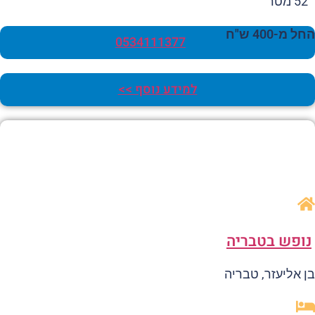
52 מטר
 מ-400 ש"ח
0534111377
למידע נוסף >>
ופש בטבריה
 אליעזר, טבריה