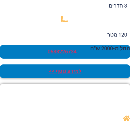
3 חדרים
120 מטר
 מ-2000 ש"ח
0533226734
למידע נוסף >>