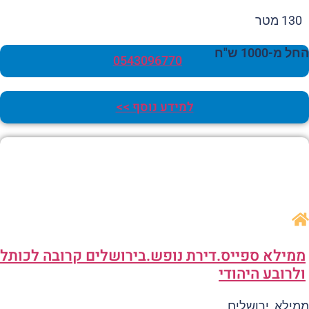
130 מטר
 מ-1000 ש"ח
0543096770
למידע נוסף >>
מילא ספייס.דירת נופש.בירושלים קרובה לכותל
לרובע היהודי
ילא, ירושלים