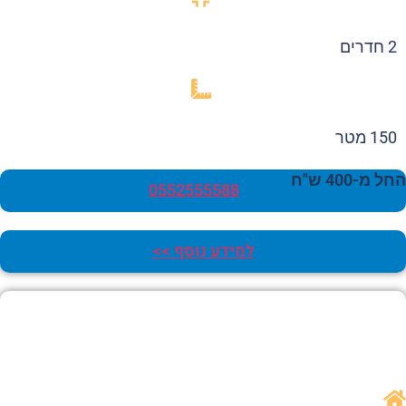
2 חדרים
150 מטר
 מ-400 ש"ח
0552555588
למידע נוסף >>