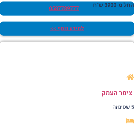
 מ-3900 ש"ח
0587789777
למידע נוסף >>
ימר העמק