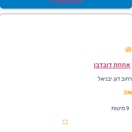
למידע נוסף >>
חוזת דובדבן
וב דגן יבניאל
9 מיטות