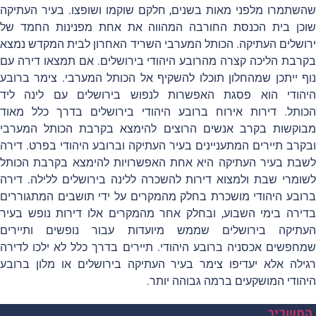
שתמרו מלפני מאות בשנים, חלקם שוקמו ושופצו. בעיר העתיקה
כן בית הכנסת החורבה המהווה את אחת מפנינות החמד של
ושלים העתיקה. הכותל המערבי השריד האחרון לבית המקדש נמצא
רבת הליכה קצרה מהרובע היהודי בירושלים. אם תמצאו דירה עם
ף ייתכן שמהחלון תוכלו להשקיף אל הכותל המערבי. צימר ברובע
הודי הוא פסגת האפשרות לנפוש בירושלים עם לינה ליד
ותל. דירות אירוח ברובע היהודי בירושלים בדרך כלל מאוד
וקשות בקרב אנשים הרוצים להימצא בקרבת הכותל המערבי
קרב תיירים המתעניינים בעיר העתיקה וברובע היהודי בפרט. דירה
בת בעיר העתיקה היא אחת האפשרויות להימצא בקרבת הכותל
ומרי שבת ולמצוא דירות להשכרה ללינה בירושלים ללילה
. דירה
ובע היהודי מושכרת בחלק מהמקרים על ידי תושבים המתגוררים
ירה בימי השבוע, ובחלק אחר מהמקרים אלו דירות נופש בעיר
תיקה בירושלים שממש מיועדות עבור נופשים ותיירים
חפשים אכסניה ברובע היהודי. תיירים בדרך כלל לא ילכו לדירה
ילה אלא יעדיפו צימר בעיר העתיקה בירושלים או מלון ברובע
הודי המושקעים ברמה גבוהה יותר.
משכיר