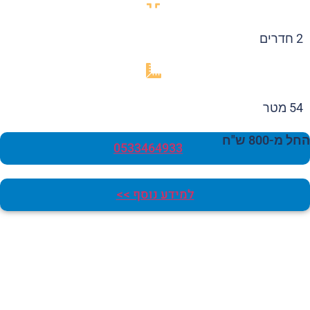
2 חדרים
54 מטר
 מ-800 ש"ח
0533464933
למידע נוסף >>