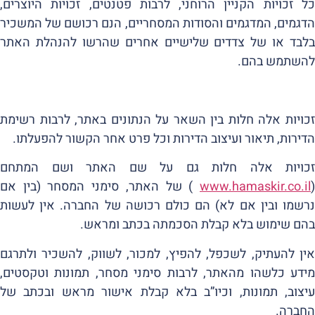
כל זכויות הקניין הרוחני, לרבות פטנטים, זכויות היוצרים,
הדגמים, המדגמים והסודות המסחריים, הנם רכושם של המשכיר
בלבד או של צדדים שלישיים אחרים שהרשו להנהלת האתר
להשתמש בהם.
זכויות אלה חלות בין השאר על הנתונים באתר, לרבות רשימת
הדירות, תיאור ועיצוב הדירות וכל פרט אחר הקשור להפעלתו.
זכויות אלה חלות גם על שם האתר ושם המתחם
(
www.hamaskir.co.il
) של האתר, סימני המסחר (בין אם
נרשמו ובין אם לא) הם כולם רכושה של החברה. אין לעשות
בהם שימוש בלא קבלת הסכמתה בכתב ומראש.
אין להעתיק, לשכפל, להפיץ, למכור, לשווק, להשכיר ולתרגם
מידע כלשהו מהאתר, לרבות סימני מסחר, תמונות וטקסטים,
עיצוב, תמונות, וכיו”ב בלא קבלת אישור מראש ובכתב של
החברה.