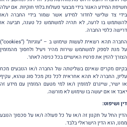
חשיפת המידע האגור בידי מבצעי פעולות בלתי חוקיות. אם יעלה
בידי צד שלישי לחדור למידע אשר שמור בידי החברה ו/או
להשתמש בו לרעה, לא תהיה למשתמש כל טענה, תביעה או
דרישה כלפי החברה.
החברה תהא רשאית לעשות שימוש ב – “עוגיות” (“cookies”)
על מנת לספק למשתמש שירות מהיר ויעיל ולחסוך מהמזמין
הצורך להזין את פרטיו האישיים בכל כניסה לאתר.
בקיום מקרים שאינם בשליטתה של החברה ו/או הנובעים מכח
עליון, החברה לא תהא אחראית לכל נזק מכל סוג שהוא, עקיף
או ישיר, שייגרם למזמין ו/או למי מטעם המזמין עם מידע זה
יאבד או אם יעשה בו שימוש לא מורשה.
דין ושיפוט:
הדין החל על תקנון זה ו/או על כל פעולה ו/או על סכסוך הנובע
ממנו, הוא הדין הישראלי בלבד.