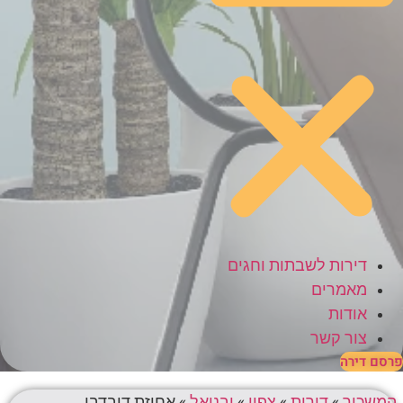
דירות לשבתות וחגים
מאמרים
אודות
צור קשר
פרסם דירה
המשכיר
»
דירות
»
צפון
»
יבניאל
»
אחוזת דובדבן