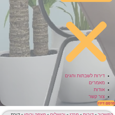
דירות לשבתות וחגים
מאמרים
אודות
צור קשר
פרסם דירה
המשכיר
»
דירות
»
מרכז
»
ירושלים
»
מצפה יריחו
»
דירת