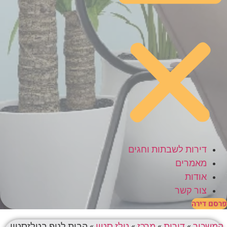
דירות לשבתות וחגים
מאמרים
אודות
צור קשר
פרסם דירה
המשכיר
»
דירות
»
מרכז
»
טלז סטון
»
הבית לנוף בטלזסטון