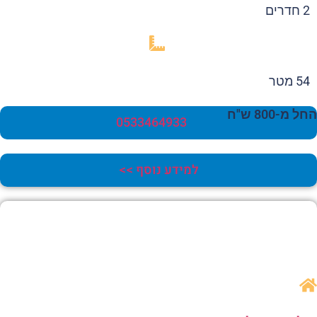
2 חדרים
54 מטר
 מ-800 ש"ח
0533464933
למידע נוסף >>